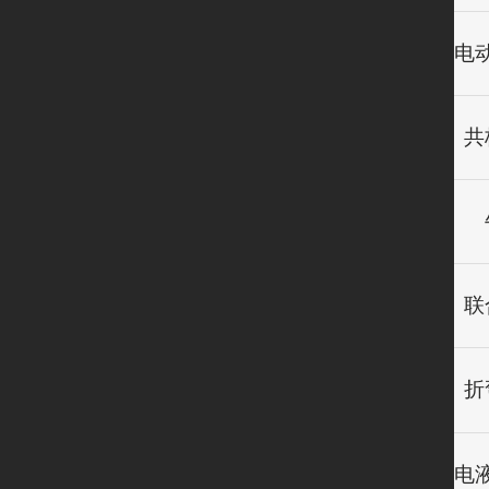
共
联
折